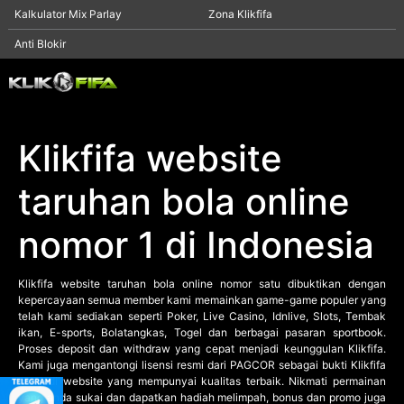
Kalkulator Mix Parlay
Zona Klikfifa
Tangkas
ROMO
Anti Blokir
Tembak Ikan
ARCADE
Klikfifa website
taruhan bola online
Promosi
nomor 1 di Indonesia
Referral
VIP
Klikfifa
website taruhan bola online nomor satu dibuktikan dengan
Member
kepercayaan semua member kami memainkan game-game populer yang
telah kami sediakan seperti Poker, Live Casino, Idnlive, Slots, Tembak
Lainnya
ikan, E-sports, Bolatangkas, Togel dan berbagai pasaran sportbook.
Proses deposit dan withdraw yang cepat menjadi keunggulan Klikfifa.
VERSI DESKTOP
Kami juga mengantongi lisensi resmi dari PAGCOR sebagai bukti Klikfifa
menjadi website yang mempunyai kualitas terbaik. Nikmati permainan
yang anda sukai dan dapatkan hadiah melimpah, bonus dan promo juga